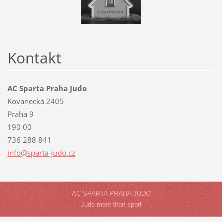
Kontakt
AC Sparta Praha Judo
Kovanecká 2405
Praha 9
190 00
736 288 841
info@spa
rta-judo
.cz
AC SPARTA PRAHA JUDO
Judo more than sport