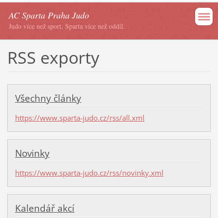
AC Sparta Praha Judo
Judo více než sport, Sparta více než oddíl.
RSS exporty
Všechny články
https://www.sparta-judo.cz/rss/all.xml
Novinky
https://www.sparta-judo.cz/rss/novinky.xml
Kalendář akcí