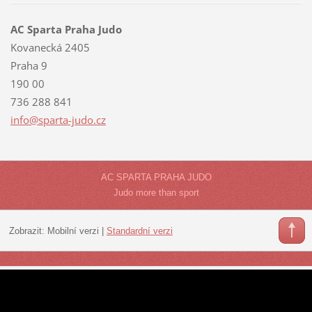
AC Sparta Praha Judo
Kovanecká 2405
Praha 9
190 00
736 288 841
info@spa
rta-judo
.cz
AC SPARTA PRAHA JUDO
Judo more than sport
Zobrazit:
Mobilní verzi
|
Standardní verzi