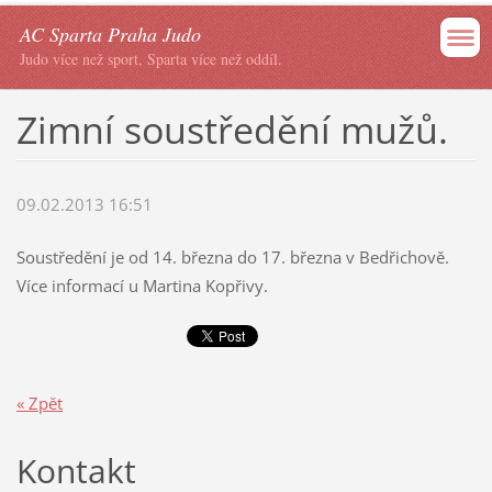
AC Sparta Praha Judo
Judo více než sport, Sparta více než oddíl.
Zimní soustředění mužů.
09.02.2013 16:51
Soustředění je od 14. března do 17. března v Bedřichově.
Více informací u Martina Kopřivy.
« Zpět
Kontakt