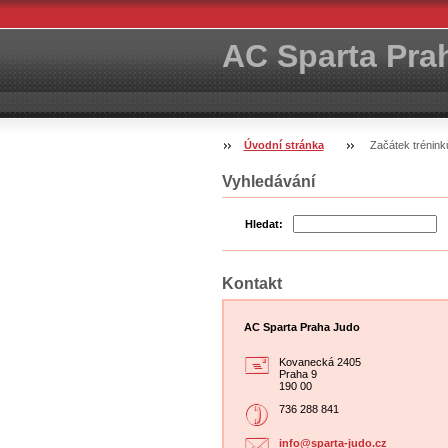
AC Sparta Pra
Úvodní stránka
Začátek trénink
Vyhledávání
Hledat:
Kontakt
AC Sparta Praha Judo
Kovanecká 2405
Praha 9
190 00
736 288 841
info@spa
rta-judo
.cz