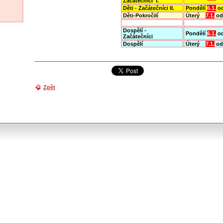
Začátečníci I.
Děti - Začátečníci II.
Pondělí
6.1.
od
Děti-Pokročilí
Úterý
7.1.
od
Dospělí -
Pondělí
6.1.
od
Začátečníci
Dospělí
Úterý
7.1.
od
Zpět