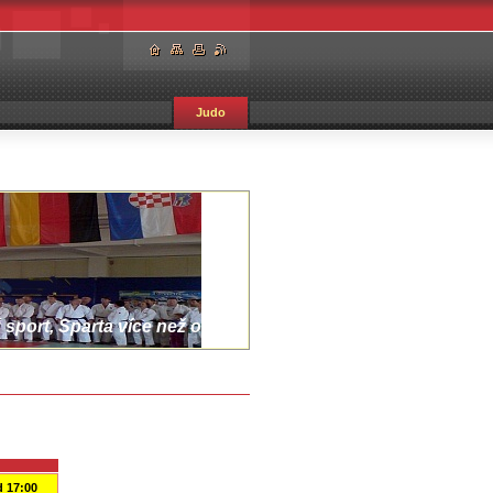
Judo
sport, Sparta více než oddíl.
 17:00