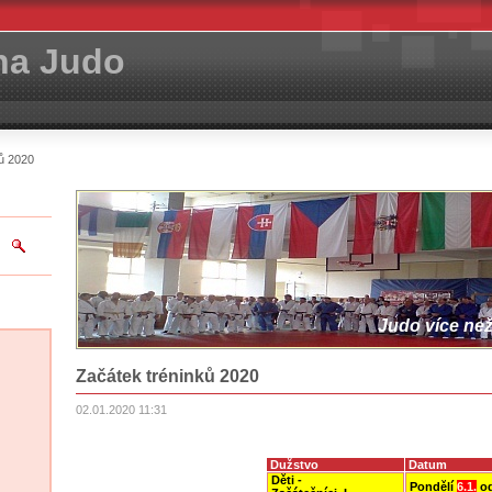
ha Judo
ů 2020
Judo více než 
Začátek tréninků 2020
02.01.2020 11:31
Dužstvo
Datum
Děti -
Pondělí
6.1.
od