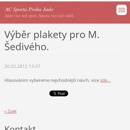
AC Sparta Praha Judo
Judo více než sport, Sparta více než oddíl.
Výběr plakety pro M.
Šedivého.
20.02.2012 13:37
Hlasováním vybereme nejvhodnější návrh, více
zde...
« Zpět
Kontakt