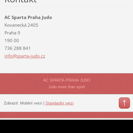
AC Sparta Praha Judo
Kovanecká 2405
Praha 9
190 00
736 288 841
info@spa
rta-judo
.cz
AC SPARTA PRAHA JUDO
Judo more than sport
Zobrazit:
Mobilní verzi
|
Standardní verzi