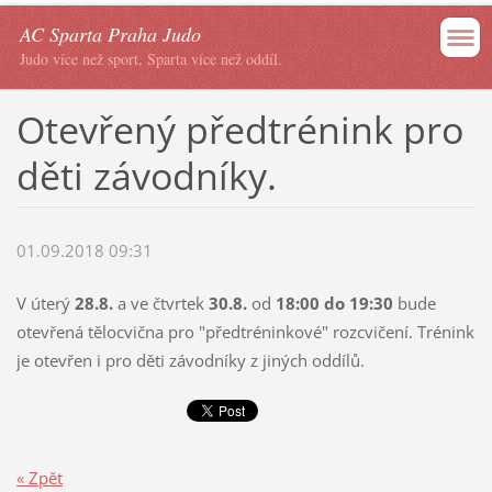
AC Sparta Praha Judo
Judo více než sport, Sparta více než oddíl.
Otevřený předtrénink pro
děti závodníky.
01.09.2018 09:31
V úterý
28.8.
a ve čtvrtek
30.8.
od
18:00 do 19:30
bude
otevřená tělocvična pro "předtréninkové" rozcvičení. Trénink
je otevřen i pro děti závodníky z jiných oddílů.
« Zpět