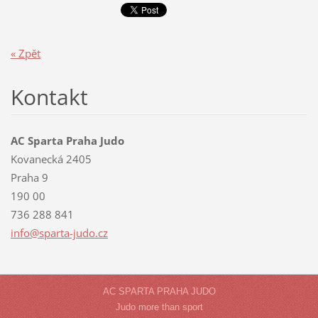
« Zpět
Kontakt
AC Sparta Praha Judo
Kovanecká 2405
Praha 9
190 00
736 288 841
info@spa
rta-judo
.cz
AC SPARTA PRAHA JUDO
Judo more than sport