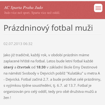
AC Sparta Praha Judo
Judo více než sport, Sparta více než oddíl.
Prázdninový fotbal muži
02.07.2013 06:32
Jako již tradičně, každý rok, v období prázdnin máme
zaplacené hřiště na fotbal. Letos bude letní fotbal každé
úterý
a
čtvrtek
od
18:30
v základní škole Emy Destinové
na náměstí Svobody v Dejvicích poblíž "Kulaťáku" u metra A
- Dejvická. Fotbal začíná 2.7. a bude probíhat celé prázdniny,
s vyjímkou týdne soustředění, tj. 6.7. až 13.7. Fotbal je
organizován pro celý oddíl, tedy pro obě družstva mužů a
žen !