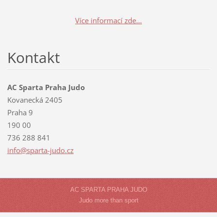
Více informací zde...
Kontakt
AC Sparta Praha Judo
Kovanecká 2405
Praha 9
190 00
736 288 841
info@spa
rta-judo
.cz
AC SPARTA PRAHA JUDO
Judo more than sport