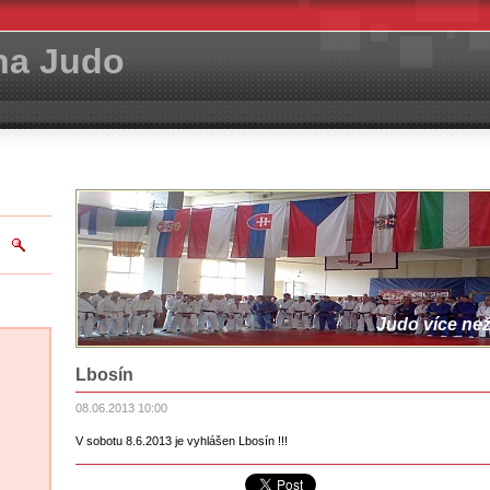
ha Judo
Judo více než 
Lbosín
08.06.2013 10:00
V sobotu 8.6.2013 je vyhlášen Lbosín !!!