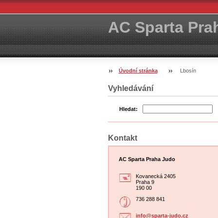
AC Sparta Pra
Úvodní stránka
Lbosín
Vyhledávání
Hledat:
Kontakt
AC Sparta Praha Judo
Kovanecká 2405
Praha 9
190 00
736 288 841
info@spa
rta-judo
.cz