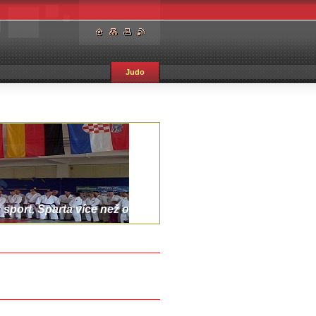
Judo
sport, Sparta více než oddíl.