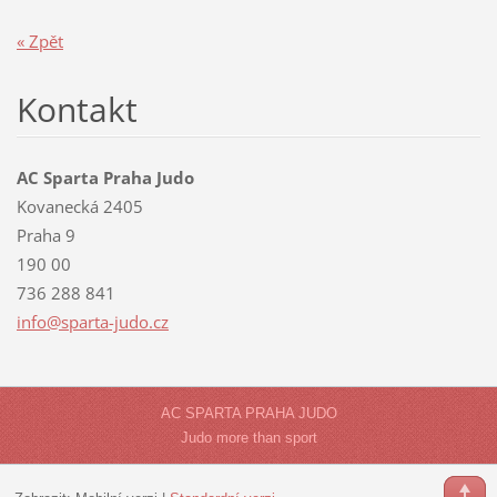
« Zpět
Kontakt
AC Sparta Praha Judo
Kovanecká 2405
Praha 9
190 00
736 288 841
info@spa
rta-judo
.cz
AC SPARTA PRAHA JUDO
Judo more than sport