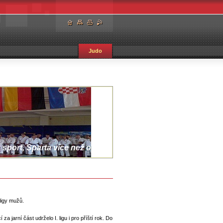
Judo
sport, Sparta více než oddíl.
ligy mužů.
a jarní část udrželo I. ligu i pro příští rok. Do