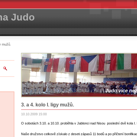
ha Judo
igy mužů.
Judo více než 
3. a 4. kolo I. ligy mužů.
10.10.2009 15:00
O sobotách 3.10. a 10.10. proběhla v Jablonci nad Nisou poslední dvě kola I. 
Naše družstvo celkově získalo z deseti zápasů 11 bodů a po přičtení bonifikací z