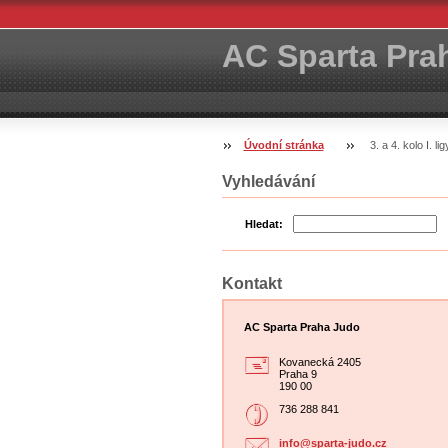
AC Sparta Pra
Úvodní stránka
3. a 4. kolo I. l
Vyhledávání
Hledat:
Kontakt
AC Sparta Praha Judo
Kovanecká 2405
Praha 9
190 00
736 288 841
info@spa
rta-judo
.cz