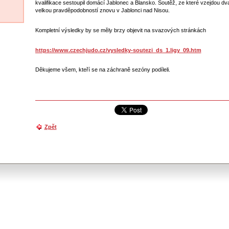
kvalifikace sestoupil domácí Jablonec a Blansko. Soutěž, ze které vzejdou dv
velkou pravděpodobností znovu v Jablonci nad Nisou.
Kompletní výsledky by se měly brzy objevit na svazových stránkách
https://www.czechjudo.cz/vysledky-soutezi_ds_1.ligy_09.htm
Děkujeme všem, kteří se na záchraně sezóny podíleli.
Zpět