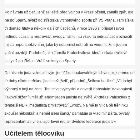
Po návratu už Šefl, jenž se ještě před vojnou v Praze oženil, zamířil zpět, ale
ne do Sparty, nýbrž do střediska vrcholového sportu při VŠ Praha. Tam získal
tři domácí tituly a několik dalších úspěchů, v roce 1986 si připsal i svou
jedinou účast na mistrovství Evropy. Táhlo mu však na jednatřicet a označili
jej za neperspektivního, jako by odborníci nebrali na vědomí, že s judem
začal později. Podobně jako Jarmila Kratochvílová, která získala světové
tituly až po třicítce. Vrátil se tedy do Sparty.
Do
historie juda vstoupil svým jen těžko opakovatelným chvatem, kterému od
té doby nikdo neřekne jinak než „šefl“, případně „Šeflova hadice“. „Vilda byl
výborný v boji na zemi. Ten chvat vymyslel a dovedl k absolutní dokonalosti.
Takové držení uměl už jenom jeden judista na světě, Andreas Paluschek z
tehdejší NDR, medailista z mistrovství Evropy. Na mě to Vilda při tréninku
zkoušel několikrát a neměl jsem šanci,“ pamatuje si Vladimír Bárta, bývalý
reprezentant a nynější sportovní ředitel Světové federace juda IJF.
Učitelem tělocviku