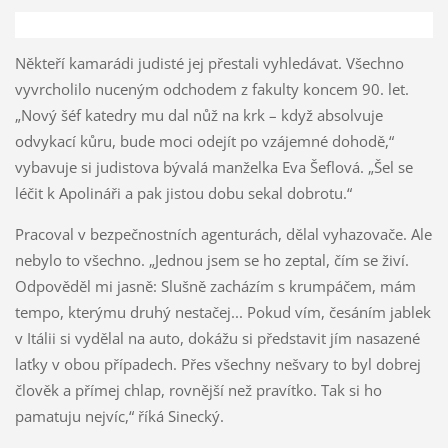
Někteří kamarádi judisté jej přestali vyhledávat. Všechno
vyvrcholilo nuceným odchodem z fakulty koncem 90. let.
„Nový šéf katedry mu dal nůž na krk – když absolvuje
odvykací kůru, bude moci odejít po vzájemné dohodě,“
vybavuje si judistova bývalá manželka Eva Šeflová. „Šel se
léčit k Apolináři a pak jistou dobu sekal dobrotu.“
Pracoval v bezpečnostních agenturách, dělal vyhazovače. Ale
nebylo to všechno. „Jednou jsem se ho zeptal, čím se živí.
Odpověděl mi jasně: Slušně zacházím s krumpáčem, mám
tempo, kterýmu druhý nestačej... Pokud vím, česáním jablek
v Itálii si vydělal na auto, dokážu si představit jím nasazené
laťky v obou případech. Přes všechny nešvary to byl dobrej
člověk a přímej chlap, rovnější než pravítko. Tak si ho
pamatuju nejvíc,“ říká Sinecký.