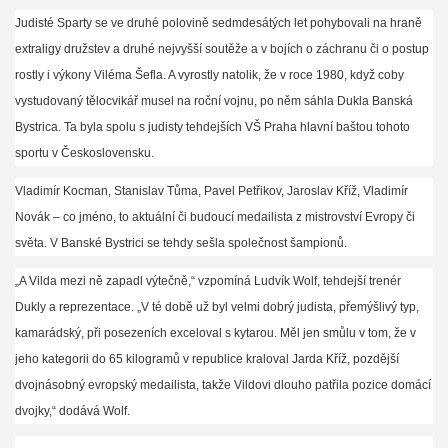
Judisté Sparty se ve druhé polovině sedmdesátých let pohybovali na hraně
extraligy družstev a druhé nejvyšší soutěže a v bojích o záchranu či o postup
rostly i výkony Viléma Šefla. A vyrostly natolik, že v roce 1980, když coby
vystudovaný tělocvikář musel na roční vojnu, po něm sáhla Dukla Banská
Bystrica. Ta byla spolu s judisty tehdejších VŠ Praha hlavní baštou tohoto
sportu v Československu.
Vladimír Kocman, Stanislav Tůma, Pavel Petřikov, Jaroslav Kříž, Vladimír
Novák – co jméno, to aktuální či budoucí medailista z mistrovství
Evropy či
světa. V Banské Bystrici se tehdy sešla společnost šampionů.
„A Vilda mezi ně zapadl výtečně,“ vzpomíná Ludvík Wolf, tehdejší trenér
Dukly a reprezentace. „V té době už byl velmi dobrý judista, přemýšlivý typ,
kamarádský, při posezeních exceloval s kytarou. Měl jen smůlu v tom, že v
jeho kategorii do 65 kilogramů v republice kraloval Jarda Kříž, pozdější
dvojnásobný evropský medailista, takže Vildovi dlouho patřila pozice domácí
dvojky,“ dodává Wolf.