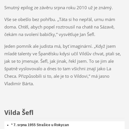
Smutný epilog ze závěru srpna roku 2010 už je známý.
Vše se obešlo bez pohřbu. „Táta si ho nepřál, urnu mám
doma. Chtěl, abych popel roztrousil na chatě na Sázavě,
čekám na svolení babičky,“ vysvětluje Jan Šefl.
Jeden pomník ale judista má, byť imaginární. „Když jsem
mladé talenty ve Španělsku kdysi učil Vildův chvat, ptali se,
jak se to jmenuje. Šefl, jak jinak, řekl jsem. To se jim ale
špatně vyslovovalo a dnes to tam všichni znají jako La
Checa. Přizpůsobili si to, ale je to o Vildovi,“ má jasno
Vladimír Bárta.
Vilda Šefl
* 7. srpna 1955 Strašice u Rokycan