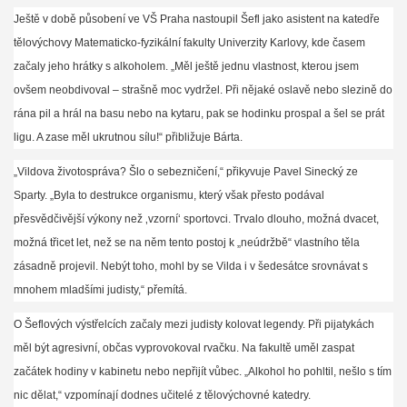
Ještě v době působení ve VŠ Praha nastoupil Šefl jako asistent na katedře
tělovýchovy Matematicko-fyzikální fakulty Univerzity Karlovy, kde časem
začaly jeho hrátky s alkoholem. „Měl ještě jednu vlastnost, kterou jsem
ovšem neobdivoval – strašně moc vydržel. Při nějaké oslavě nebo slezině do
rána pil a hrál na basu nebo na kytaru, pak se hodinku prospal a šel se prát
ligu. A zase měl ukrutnou sílu!“ přibližuje Bárta.
„Vildova životospráva? Šlo o sebezničení,“ přikyvuje Pavel Sinecký ze
Sparty. „Byla to destrukce organismu, který však přesto podával
přesvědčivější výkony než ‚vzorní‘ sportovci. Trvalo dlouho, možná dvacet,
možná třicet let, než se na něm tento postoj k „neúdržbě“ vlastního těla
zásadně projevil. Nebýt toho, mohl by se Vilda i v šedesátce srovnávat s
mnohem mladšími judisty,“ přemítá.
O Šeflových výstřelcích začaly mezi judisty kolovat legendy. Při pijatykách
měl být agresivní, občas vyprovokoval rvačku. Na fakultě uměl zaspat
začátek hodiny v kabinetu nebo nepřijít vůbec. „Alkohol ho pohltil, nešlo s tím
nic dělat,“ vzpomínají dodnes učitelé z tělovýchovné katedry.