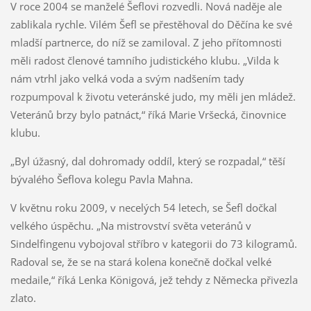
V roce 2004 se manželé Šeflovi rozvedli. Nová naděje ale
zablikala rychle. Vilém Šefl se přestěhoval do Děčína ke své
mladší partnerce, do níž se zamiloval. Z jeho přítomnosti
měli radost členové tamního judistického klubu. „Vilda k
nám vtrhl jako velká voda a svým nadšením tady
rozpumpoval k životu veteránské judo, my měli jen mládež.
Veteránů brzy bylo patnáct,“ říká Marie Vršecká, činovnice
klubu.
„Byl úžasný, dal dohromady oddíl, který se rozpadal,“ těší
bývalého Šeflova kolegu Pavla Mahna.
V květnu roku 2009, v necelých 54 letech, se Šefl dočkal
velkého úspěchu. „Na mistrovství světa veteránů v
Sindelfingenu vybojoval
stříbro v kategorii do 73 kilogramů.
Radoval se, že se na stará kolena konečně dočkal velké
medaile,“ říká Lenka Königová, jež tehdy z Německa přivezla
zlato.