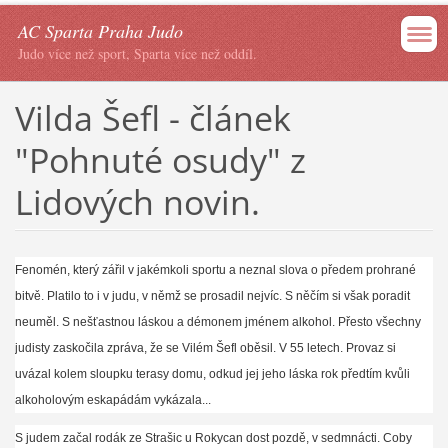
AC Sparta Praha Judo
Judo více než sport, Sparta více než oddíl.
Vilda Šefl - článek
"Pohnuté osudy" z
Lidových novin.
Fenomén, který zářil v jakémkoli
sportu a neznal
slova o předem prohrané
bitvě. Platilo to i v judu, v němž se prosadil nejvíc. S něčím si však poradit
neuměl. S nešťastnou láskou a démonem jménem alkohol. Přesto všechny
judisty zaskočila zpráva, že se Vilém Šefl oběsil. V 55 letech. Provaz si
uvázal kolem sloupku terasy domu, odkud jej jeho láska rok předtím kvůli
alkoholovým eskapádám vykázala...
S judem začal rodák ze Strašic u Rokycan dost pozdě, v sedmnácti. Coby