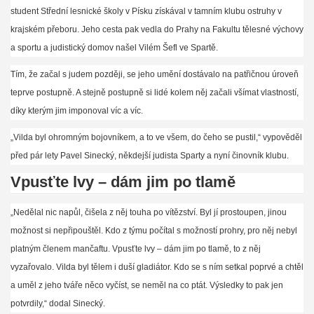
student Střední lesnické školy v Písku získával v tamním klubu ostruhy v
krajském přeboru. Jeho cesta pak vedla do Prahy na Fakultu tělesné výchovy
a sportu a judistický
domov
našel Vilém Šefl ve Spartě.
Tím, že začal s judem později, se jeho umění dostávalo na patřičnou úroveň
teprve postupně. A stejně postupně si lidé kolem něj začali všímat vlastností,
díky kterým jim imponoval víc a víc.
„Vilda byl ohromným bojovníkem, a to ve všem, do čeho se pustil,“ vypověděl
před pár lety Pavel Sinecký, někdejší judista Sparty a nyní činovník klubu.
Vpusťte lvy – dám jim po tlamě
„Nedělal nic napůl, čišela z něj touha po vítězství. Byl jí prostoupen, jinou
možnost si nepřipouštěl. Kdo z týmu počítal s možností prohry, pro něj nebyl
platným členem mančaftu. Vpusťte lvy – dám jim po tlamě, to z něj
vyzařovalo. Vilda byl tělem i duší gladiátor. Kdo se s ním setkal poprvé a chtěl
a uměl z jeho tváře něco vyčíst, se neměl na co ptát. Výsledky to pak jen
potvrdily,“ dodal Sinecký.