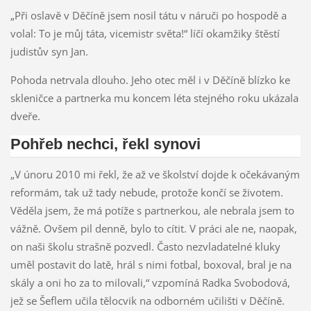
„Při oslavě v Děčíně jsem nosil tátu v náruči po hospodě a
volal: To je můj táta, vicemistr světa!“ líčí okamžiky štěstí
judistův syn Jan.
Pohoda netrvala dlouho. Jeho otec měl i v Děčíně blízko ke
skleničce a partnerka mu koncem léta stejného roku ukázala
dveře.
Pohřeb nechci, řekl synovi
„V únoru 2010 mi řekl, že až ve školství dojde k očekávaným
reformám, tak už tady nebude, protože končí se životem.
Věděla jsem, že má potíže s partnerkou, ale nebrala jsem to
vážně. Ovšem pil denně, bylo to cítit. V práci ale ne, naopak,
on naši školu strašně pozvedl. Často nezvladatelné kluky
uměl
postavit do latě, hrál s nimi fotbal, boxoval, bral je na
skály a oni ho za to milovali,“ vzpomíná Radka Svobodová,
jež se Šeflem učila tělocvik na
odborném učilišti
v Děčíně.