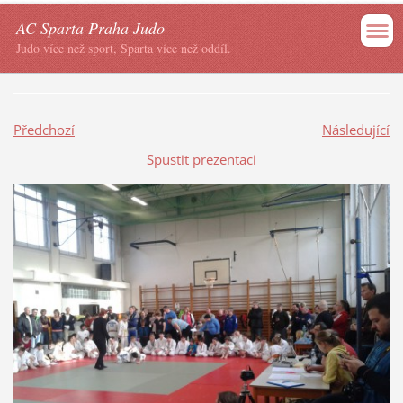
AC Sparta Praha Judo
Judo více než sport, Sparta více než oddíl.
Předchozí
Následující
Spustit prezentaci