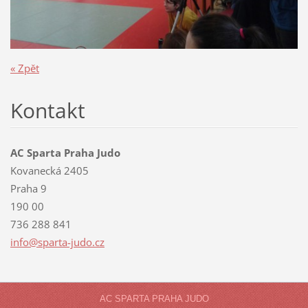
« Zpět
Kontakt
AC Sparta Praha Judo
Kovanecká 2405
Praha 9
190 00
736 288 841
info@spa
rta-judo
.cz
AC SPARTA PRAHA JUDO