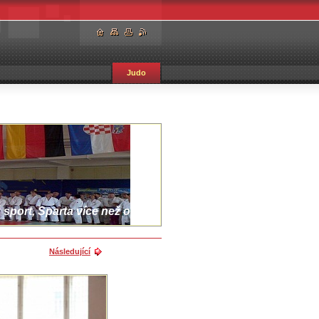
Judo
sport, Sparta více než oddíl.
Následující