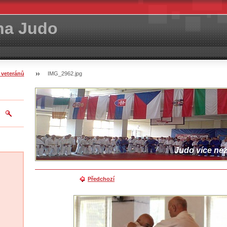
ha Judo
 veteránů
IMG_2962.jpg
Judo více než 
Předchozí