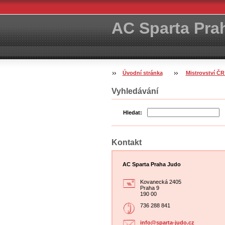
AC Sparta Pra
Úvodní stránka
Mistrovství ČR
Vyhledávání
Hledat:
Kontakt
AC Sparta Praha Judo
Kovanecká 2405
Praha 9
190 00
736 288 841
info@spa
rta-judo
.cz