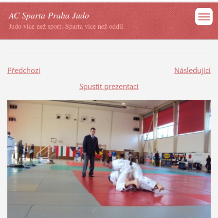
AC Sparta Praha Judo
Judo více než sport, Sparta více než oddíl.
Předchozí
Následující
Spustit prezentaci