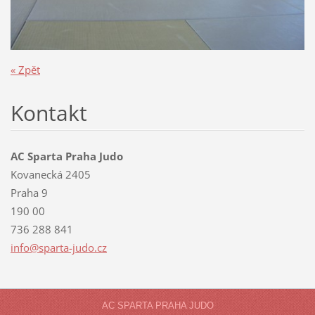
« Zpět
Kontakt
AC Sparta Praha Judo
Kovanecká 2405
Praha 9
190 00
736 288 841
info@spa
rta-judo
.cz
AC SPARTA PRAHA JUDO