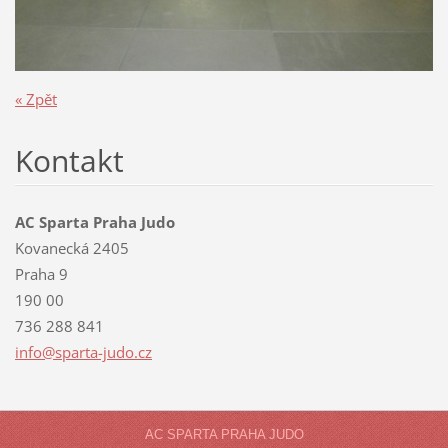
« Zpět
Kontakt
AC Sparta Praha Judo
Kovanecká 2405
Praha 9
190 00
736 288 841
info@spa
rta-judo
.cz
AC SPARTA PRAHA JUDO