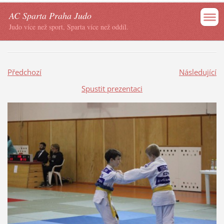
AC Sparta Praha Judo
Judo více než sport, Sparta více než oddíl.
Předchozí
Následující
Spustit prezentaci