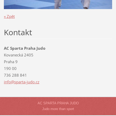
« Zpět
Kontakt
AC Sparta Praha Judo
Kovanecká 2405
Praha 9
190 00
736 288 841
info@spa
rta-judo
.cz
AC SPARTA PRAHA JUDO
Judo more than sport