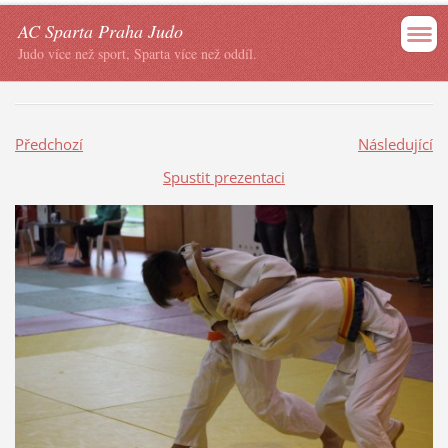
AC Sparta Praha Judo
Judo více než sport, Sparta více než oddíl.
Předchozí
Následující
Spustit prezentaci