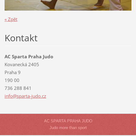
« Zpět
Kontakt
AC Sparta Praha Judo
Kovanecká 2405
Praha 9
190 00
736 288 841
info@spa
rta-judo
.cz
AC SPARTA PRAHA JUDO
Judo more than sport