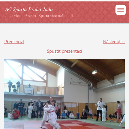
AC Sparta Praha Judo
Judo více než sport, Sparta více než oddíl.
Předchozí
Následující
Spustit prezentaci