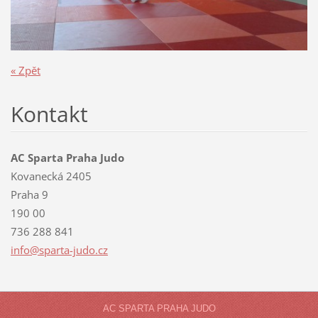
« Zpět
Kontakt
AC Sparta Praha Judo
Kovanecká 2405
Praha 9
190 00
736 288 841
info@spa
rta-judo
.cz
AC SPARTA PRAHA JUDO