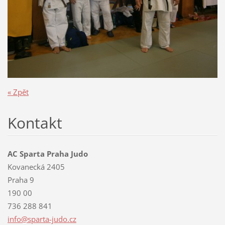
« Zpět
Kontakt
AC Sparta Praha Judo
Kovanecká 2405
Praha 9
190 00
736 288 841
info@spa
rta-judo
.cz