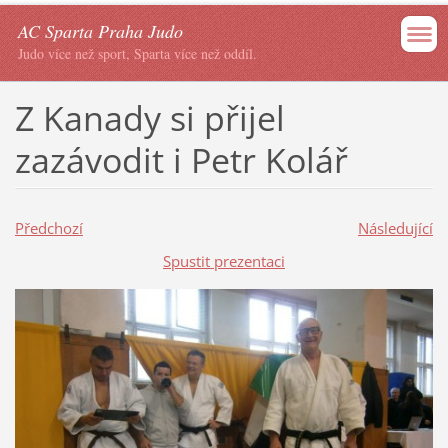
AC Sparta Praha Judo
Judo více než sport, Sparta více než oddíl.
Z Kanady si přijel
zazávodit i Petr Kolář
Předchozí
Následující
Spustit prezentaci