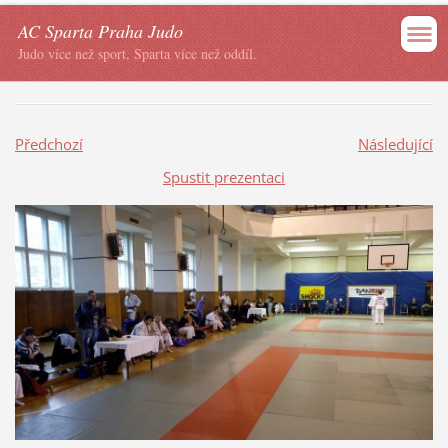
AC Sparta Praha Judo
Judo více než sport, Sparta více než oddíl.
Předchozí
Následující
Spustit prezentaci