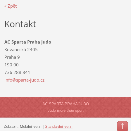
« Zpět
Kontakt
AC Sparta Praha Judo
Kovanecká 2405
Praha 9
190 00
736 288 841
info@spa
rta-judo
.cz
AC SPARTA PRAHA JUDO
Judo more than sport
Zobrazit:
Mobilní verzi
|
Standardní verzi