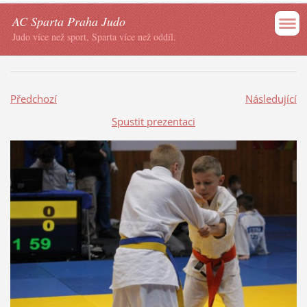
AC Sparta Praha Judo
Judo více než sport, Sparta více než oddíl.
Předchozí
Následující
Spustit prezentaci