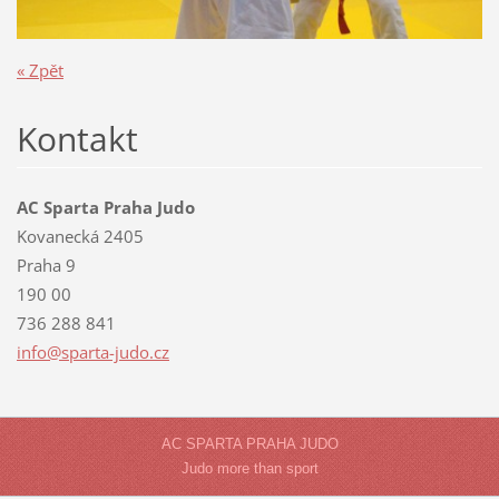
« Zpět
Kontakt
AC Sparta Praha Judo
Kovanecká 2405
Praha 9
190 00
736 288 841
info@spa
rta-judo
.cz
AC SPARTA PRAHA JUDO
Judo more than sport