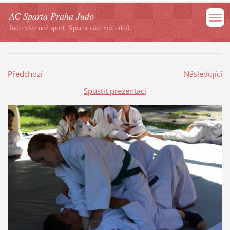
AC Sparta Praha Judo
Judo více než sport, Sparta více než oddíl.
Předchozí
Následující
Spustit prezentaci