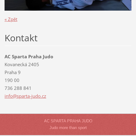
« Zpět
Kontakt
AC Sparta Praha Judo
Kovanecká 2405
Praha 9
190 00
736 288 841
info@spa
rta-judo
.cz
AC SPARTA PRAHA JUDO
Judo more than sport